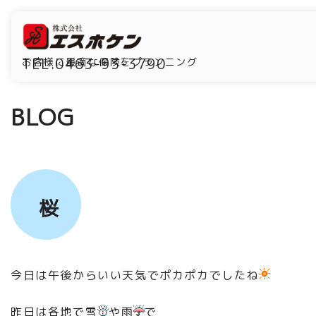
TEL.0463-93-3790
お客様に最適な保険をプランニング
BLOG
桜
今日は午後からいい天気でポカポカでしたね
昨日は各地で雪
や雨
で