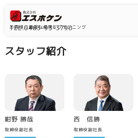
TEL.0463-93-3790
お客様に最適な保険をプランニング
スタッフ紹介
紺野 勝哉
西 信勝
取締役副社長
取締役副社長