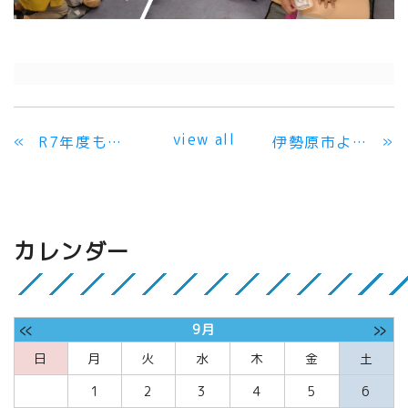
view all
«
»
R7年度も総括を行いました！
伊勢原市よりAED使用可能施設の登録をいただきました
カレンダー
«
»
9月
日
月
火
水
木
金
土
1
2
3
4
5
6