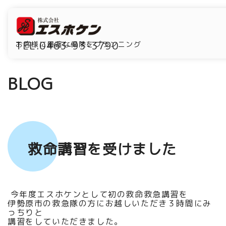
TEL.0463-93-3790
お客様に最適な保険をプランニング
BLOG
救命講習を受けました
今年度エスホケンとして初の救命救急講習を
伊勢原市の救急隊の方にお越しいただき３時間にみ
っちりと
講習をしていただきました。