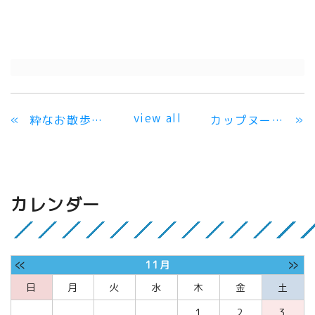
view all
«
»
粋なお散歩・・・
カップヌードル
カレンダー
«
»
11月
日
月
火
水
木
金
土
1
2
3